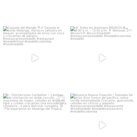
Cazuela del Mangle 🌴🦐
☀️ Todos los domingos BRUNCH 🥞🍳
9:30 a.m. –
...
Cazuela al estilo
...
38
0
54
3
✨ Chicharrones Caribeños ✨
Nuestra Nueva Creación !
Láminas de
...
Tostadas De Atún
...
133
2
162
6