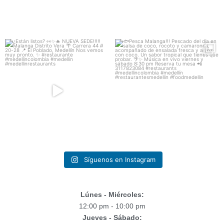
¿Están listos? 👀✨🔥
🐟Pesca Malanga!!!
Pescado del día en salsa de
...
NUEVA SEDE!!!!!
...
64
1
280
26
Síguenos en Instagram
Lúnes - Miércoles:
12:00 pm - 10:00 pm
Jueves - Sábado: