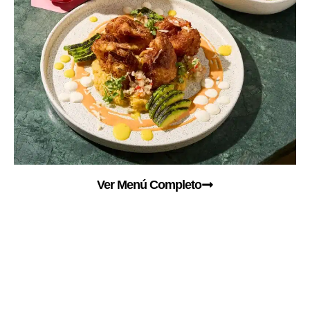
Ver Menú Completo
– Nuestro Chef
– Cocteles
siempre
exóticos, vibrantes
comprometido en
y refrescantes
preparar los platos
preparados con
más deliciosos con
precisión para