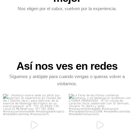
Nos eligen por el sabor, vuelven por la experiencia.
Así nos ves en redes
Síguenos y antójate para cuando vengas o quieras volver a
visitarnos.
✨ ¡Nuestra nueva sede ya abrió sus
La Feria de las Flores comienza
puertas!
mañana, y en
...
...
48
5
89
11